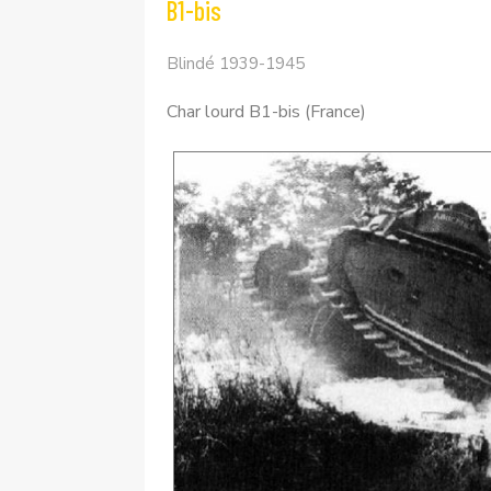
B1-bis
Blindé 1939-1945
Char lourd B1-bis (France)