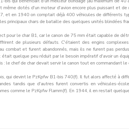
 B1-bis qui bénéficiait d'un meilleur blindage (au maximum de 40
nt même dotés d'un moteur d'avion encore plus puissant et de r
, et en 1940 on comptait déjà 400 véhi­cules de différents typ
 les principaux chars de bataille des quelques unités blindées fra
ect pour le char B1, car le canon de 75 mm était capable de dét
rirent de plu­sieurs défauts. C'étaient des engins complexes 
u com­bat et furent abandonnés, mais ils ne furent pas perdu
ait quelque peu réduit par le besoin impératif d'avoir un équi­pa
s : le chef de char devait servir le canon tout en commandant le 
, qui devint le PzKpfw B1-bis 740(f). Il fut alors affecté à diffé
ndes tandis que d'autres furent convertis en véhicules-école
ammes comme le PzKpfw Flamm(f). En 1944, il en restait quelqu