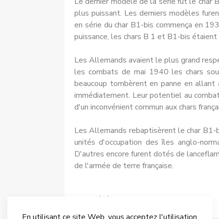
Le dernier modèle de la série fut le char
plus puissant. Les der­niers modèles fure
en série du char B1-bis commença en 1937
puis­sance, les chars B 1 et B1-bis étaient
Les Allemands avaient le plus grand resp
les combats de mai 1940 les chars souff
beaucoup tom­bèrent en panne en allant a
immé­diatement. Leur potentiel au combat ét
d'un inconvénient com­mun aux chars françai
Les Allemands rebaptisèrent le char B1-bis
unités d'occupation des îles anglo-norma
D'autres encore furent dotés de lance­fl
de l'armée de terre française.
Article précédent : Chars légers Vickers
Précédent
En utilisant ce site Web, vous acceptez l'utilisation