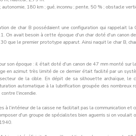
; autonomie, 180 km ; gué, inconnu ; pente, 50 % ; obstacle verti
ation de char B possédaient une configuration qui rappelait la
21. On avait besoin à cette époque d'un char doté d'un canon 
30 que le premier prototype apparut. Ainsi naquit le char B, char 
our son époque : il était doté d'un canon de 47 mm monté sur l
ntage en azimut très limité de ce dernier était facilité par un s
secteur de la cible. En dépit de sa silhouette archaïque, le ch
turation automatique à la lubrification grou­pée des nombreux 
contre l'incendie.
 à l'intérieur de la caisse ne facilitait pas la communication et
poser d'un groupe de spécialistes bien aguerris si on vou­lait 
 1940.