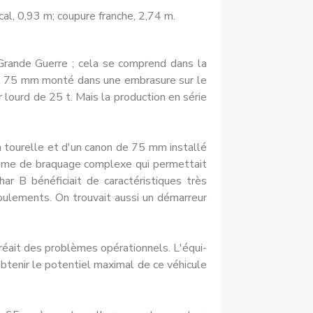
cal, 0,93 m; coupure franche, 2,74 m.
 Grande Guerre ; cela se comprend dans la
de 75 mm monté dans une embrasure sur le
lourd de 25 t. Mais la produc­tion en série
a tourelle et d'un canon de 75 mm installé
ystème de braquage com­plexe qui permettait
ar B bénéficiait de caractéristiques très
roulements. On trouvait aussi un démarreur
 créait des problèmes opérationnels. L'équi­
obtenir le potentiel maximal de ce véhicule