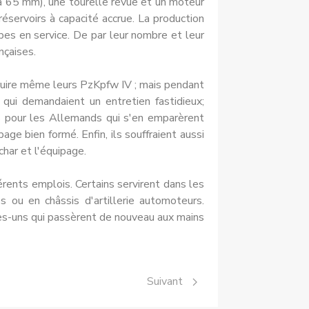
 à 65 mm), une tourelle revue et un moteur
éservoirs à capacité accrue. La production
es en service. De par leur nombre et leur
nçaises.
ruire même leurs PzKpfw IV ; mais pendant
qui demandaient un entretien fastidieux;
s pour les Alle­mands qui s'en emparèrent
ge bien formé. Enfin, ils souf­fraient aussi
char et l'équipage.
rents emplois. Certains servi­rent dans les
s ou en châssis d'artillerie automoteurs.
es-uns qui passèrent de nouveau aux mains
Article suivant : Somua S-35
Suivant