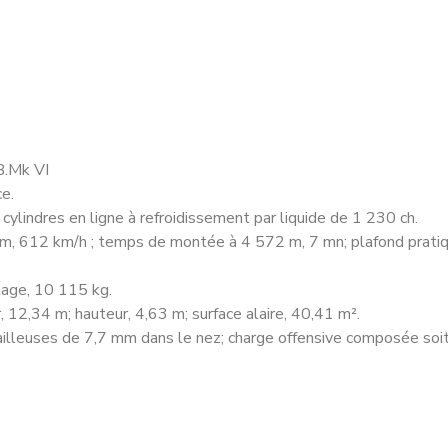
B.Mk VI
ce.
ylindres en ligne à refroidissement par liquide de 1 230 ch.
m, 612 km/h ; temps de montée à 4 572 m, 7 mn; plafond pratiq
lage, 10 115 kg.
 12,34 m; hauteur, 4,63 m; surface alaire, 40,41 m².
illeuses de 7,7 mm dans le nez; charge offensive composée so