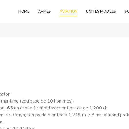
HOME
ARMES
AVIATION
UNITÉS MOBILES
S
rator
ce maritime (équipage de 10 hommes).
 -65 en étoile à refroidissement par air de 1 200 ch.
m, 449 km/h; temps de montée à 1 219 m, 7,8 mn; plafond prati
m.
ollage, 27 216 kg.