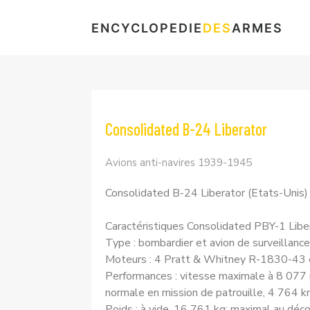
ENCYCLOPEDIE
DES
ARMES
Consolidated B-24 Liberator
Avions anti-navires 1939-1945
Consolidated B-24 Liberator (Etats-Unis)
Caractéristiques Consolidated PBY-1 Libe
Type : bombardier et avion de surveillan
Moteurs : 4 Pratt & Whitney R-1830-43 ou
Performances : vitesse maximale à 8 077 
normale en mission de patrouille, 4 764 k
Poids : à vide, 16 761 kg; maximal au déc