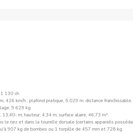
 1 130 ch.
, 426 km/h ; plafond pratique, 5 029 m; distance franchissable
llage, 9 629 kg.
 13,40- m; hauteur, 4,34 m; surface alaire, 46,73 m².
le nez et dans la tourelle dorsale (certains appareils possédaien
usqu'à 907 kg de bombes ou 1 torpille de 457 mm et 728 kg.