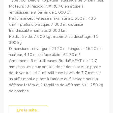
Type : bombardier torpilleur (équipage de 5 hommes).
Moteurs : 3 Piaggio P.IX RC 40 en étoile à
refroidissement par air de 1 000 ch.
Performances : vitesse maximale à 3 650 m, 435
km/h ; plafond pratique, 7 000 m; distance
franchissable normale, 2 000 km.
Poids : à vide, 7 600 kg ; maximal au décollage, 11
300 kg.
Dimensions : envergure, 21,20 m; longueur, 16,20 m;
hauteur, 4,10 m; surface alaire, 61,70 m².
Armement : 3 mitrailleuses Breda­SAFAT de 12,7
mm dans les deux postes de tir dorsaux et le poste
de tir ventral, et 1 mitrailleuse Lewis de 7,7 mm sur
un affût mobile placé à l'arrière du fuselage pour la
défense latérale; 2 torpilles de 450 mm ou 1 250 kg
de bombes.
Lire la suite...