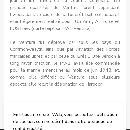
jour et fut transférée au Coastal Com­mand. De
grandes quantités de Ven­tura furent cependant
livrées dans le cadre de la loi prêt-bail, cet appa­reil
étant également réalisé pour l'US Army Air Force et
l'US Navy (qui le baptisa PV-1 Ventura).
Le Ventura fut déployé par tous les pays du
Commonwealth, ainsi que par l'avia­tion des Forces
françaises libres et par celle du Brésil. Une version à
long rayon d'action, le PV-2, avait été commandée
pour la marine amé­ricaine au mois de juin 1943, et,
comme elle différait du Ventura sous plusieurs
aspects, elle reçut la dési­gnation de Harpoon.
Article précédent : Lockheed Hudson
Article suivant :
Précédent
Suivant
En utilisant ce site Web, vous acceptez l'utilisation
de cookies comme décrit dans notre politique de
confidentialité.