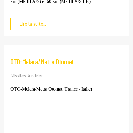
km (Mk III A/S) et 60 km (Mk III A/S ER).
Lire la suite...
OTO-Melara/Matra Otomat
Missiles Air-Mer
OTO-Melara/Matra Otomat (France / Italie)