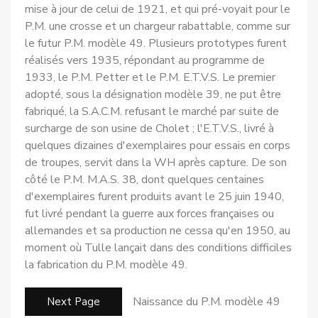
mise à jour de celui de 1921, et qui pré-voyait pour le
P.M. une crosse et un chargeur rabattable, comme sur
le futur P.M. modèle 49. Plusieurs prototypes furent
réalisés vers 1935, répondant au programme de
1933, le P.M. Petter et le P.M. E.T.V.S. Le premier
adopté, sous la désignation modèle 39, ne put être
fabriqué, la S.A.C.M. refusant le marché par suite de
surcharge de son usine de Cholet ; l'E.T.V.S., livré à
quelques dizaines d'exemplaires pour essais en corps
de troupes, servit dans la WH après capture. De son
côté le P.M. M.A.S. 38, dont quelques centaines
d'exemplaires furent produits avant le 25 juin 1940,
fut livré pendant la guerre aux forces françaises ou
allemandes et sa production ne cessa qu'en 1950, au
moment où Tulle lançait dans des conditions difficiles
la fabrication du P.M. modèle 49.
Naissance du P.M. modèle 49
Next Page