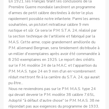
En 1921, les Français tirant les conclusions de la
Première Guerre mondiale lancèrent un programme
d'armes de petit calibre destinées à doter le plus
rapidement possible notre infanterie. Parmi les armes
souhaitées, un pistolet mitrailleur calibre 9 mm
rustique et sûr. Ce sera le P.M. S.T.A. 24, réalisé par
la section technique de l'artillerie et fabriqué par la
M.A.S. Cette arme, copie grandement améliorée du
P.M. allemand Bergman, sera timidement distribuée à
un millier d'exemplaires après avoir été commandée à
8 250 exemplaires en 1925. Le report des crédits
sur le F.M. modèle 24 de la M.A.C. et l'apparition du
P.M. M.A.S. type 24 en 9 mm d'un en¬combrement
réduit mettront fin à la carrière du S.T.A. 24, qui aurait
pu être...
Nous ne reviendrons pas sur le P.M. M.A.S. type 24
qui devait devenir le P.M. modèle 38 calibre 7,65L.
Adopté "à défaut d'autre chose" le P.M. M.A.S. 38 ne
répondait pas aux exigences du programme de 1933,