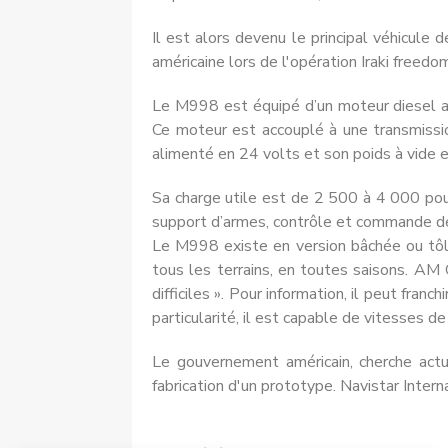
Il est alors devenu le principal véhicule
américaine lors de l'opération Iraki freedo
Le M998 est équipé d’un moteur diesel a
Ce moteur est accouplé à une transmissio
alimenté en 24 volts et son poids à vide
Sa charge utile est de 2 500 à 4 000 poun
support d’armes, contrôle et commande d
Le M998 existe en version bâchée ou tôlé
tous les terrains, en toutes saisons. AM G
difficiles ». Pour information, il peut fr
particularité, il est capable de vitesses d
Le gouvernement américain, cherche act
fabrication d'un prototype. Navistar Inter