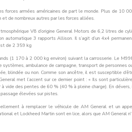
 des forces armées américaines de part le monde. Plus de 10 00
m et de nombreux autres par les forces alliées.
tmosphérique V8 d’origine General Motors de 6,2 litres de cyl
n automatique 3 rapports Allison. Il s’agit d’un 4x4 permanen
 est de 2 359 kg
ds (1 170 à 2 000 kg environ) suivant la carrosserie. Le M998 e
e systèmes, ambulance de campagne, transport de personnes ou
e, blindée ou non. Comme son ancêtre, il est susceptible d’êt
eneral met l’accent sur ce dernier point : « Ils sont particulièr
anchir à vide des pentes de 60 % (40 % à pleine charge). En dévers
e passage élevées sur pistes.
uellement à remplacer le véhicule de AM General et un appel
national et Lockheed Martin sont en lice, alors que AM General n'