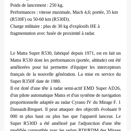
Poids de lancement : 250 kg.
Performances : vitesse maximale, Mach 4,6; portée, 35 km
(R530F) ou 50-60 km (R530D).
Charge militaire : plus de 30 kg d'explosifs HE à
fragmentation avec fusée de proximité à radar.
Le Matra Super R530, fabriqué depuis 1971, est en fait un
Matra R530 dont les performances (portée, altitude) ont été
améliorées pour lui permettre d'équiper les intercep­teurs
français de la nouvelle géné­ration. La mise en service du
Super R350F date de 1980.
Il est doté d'une tête à radar semi-actif EMD Super AD26,
d'un pilote automati­que Matra et d'un système de navi­gation
proportionnelle adaptée au radar Cyrano IV du Mirage F. 1
Dassault-Breguet. Il peut attaquer des objectifs évoluant 9
000 m plus haut ou plus bas que l'appareil lan­ceur. Le
Super R530D a été amé­lioré par l'adjonction d'une tête
modifiée compatible avec les radars RDI/RDM des Mirage