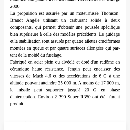
2000.
La pro­pulsion est assurée par un moteur­fusée Thomson-
Brandt Angèle utili­sant un carburant solide à deux
composants, qui permet d'obtenir une poussée spécifique
bien supé­rieure à celle des modèles précé­dents. Le guidage
et la stabilisation sont assurés par quatre ailettes cru­ciformes
montées en queue et par quatre surfaces allongées qui par­
tent de la moitié du fuselage.
Fabri­qué en acier plein ou alvéolé et doté d'un radôme en
céramique haute résistance, l'engin peut encaisser des
vitesses de Mach 4,6 et des accélérations de 6 G à une
altitude pouvant atteindre 25 000 m. A moins de 17 000 m,
le missile peut supporter jusqu'à 20 G en phase
d'interception. Environ 2 390 Super R350 ont été furent
produit.
Article précédent : R550 Magic
Article suivant :
Précédent
Suivant