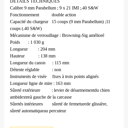
DÉTAILS TECHNIQUES
Calibre
9 mm Parabellum ; 9 x 21 IMI ;
.40 S&W
Fonctionnement
double action
Capacité du chargeur
15 coups (9 mm Parabellum) ;
11
coups (.40 S&W)
Mécanisme de verrouillage : Browning-Sig amélioré
Poids
: 1 030 g
Longueur
: 204 mm
Hauteur
: 138 mm
Longueur du canon
: 115 mm
Détente réglable
: non
Instruments de visée
fixes à trois points alignés
Longueur ligne de mire
: 163 mm
Sûreté extérieure
: levier de désarmement
du chien
ambidextre
à gauche de la carcasse
Sûretés intérieures
sûreté de fermeture
de glissière,
sûreté automatique
au percuteur