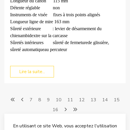
Longueur du canon
115 mm
Détente réglable
non
Instruments de visée
fixes à trois points alignés
Longueur ligne de mire
163 mm
Sûreté extérieure
: levier de désarmement du
chien
ambidextre sur la carcasse
Sûretés intérieures
sûreté de fermeture
de glissière,
sûreté automatique
au percuteur
Lire la suite...
7
8
9
10
11
12
13
14
15
16
En utilisant ce site Web, vous acceptez l'utilisation