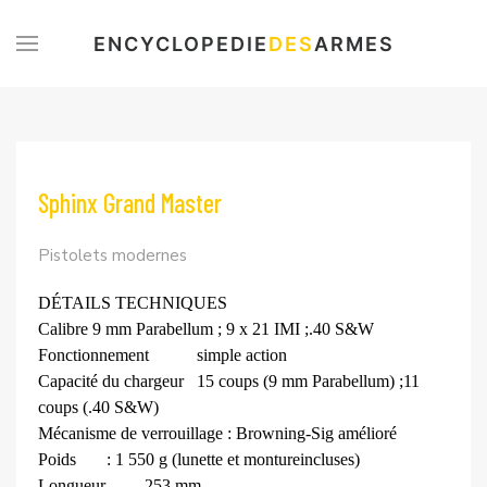
ENCYCLOPEDIE
DES
ARMES
Sphinx Grand Master
Pistolets modernes
DÉTAILS TECHNIQUES
Calibre
9 mm Parabellum ; 9 x 21 IMI ;
.40 S&W
Fonctionnement
simple action
Capacité du chargeur
15 coups (9 mm Parabellum) ;
11
coups (.40 S&W)
Mécanisme de verrouillage : Browning-Sig amélioré
Poids
: 1 550 g (lunette et monture
incluses)
Longueur
253 mm