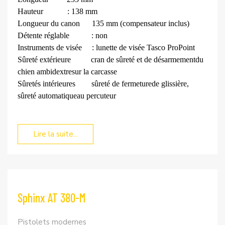
Hauteur
: 138 mm
Longueur du canon
135 mm (compensateur inclus)
Détente réglable
: non
Instruments de visée
: lunette de visée Tasco ProPoint
Sûreté extérieure
cran de sûreté et de désarmement
du
chien ambidextre
sur la carcasse
Sûretés intérieures
sûreté de fermeture
de glissière,
sûreté automatique
au percuteur
Lire la suite...
Sphinx AT 380-M
Pistolets modernes