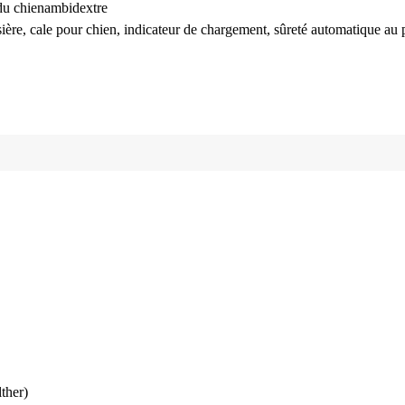
du chien
ambidextre
ssière, cale pour chien, indicateur de chargement, sûreté automatique au 
ther)