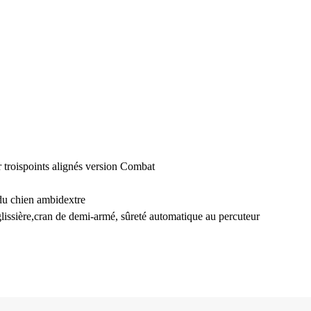
 trois
points alignés version Combat
du chien
ambidextre
lissière,
cran de demi-armé, sûreté
automatique au percuteur