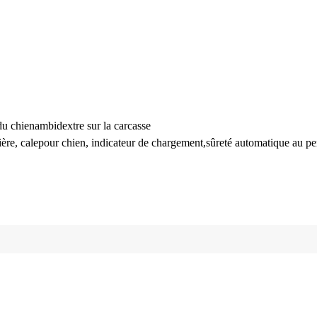
du chien
ambidextre sur la carcasse
ière, cale
pour chien, indicateur de chargement,
sûreté automatique au pe