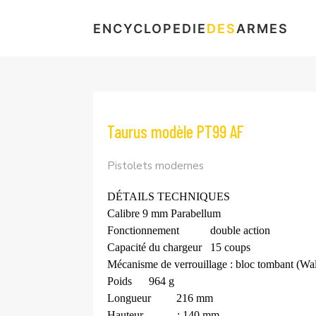
ENCYCLOPEDIE
DES
ARMES
Taurus modèle PT99 AF
Pistolets modernes
DÉTAILS TECHNIQUES
Calibre
9 mm Parabellum
Fonctionnement
double action
Capacité du chargeur
15 coups
Mécanisme de verrouillage : bloc tombant (Wal
Poids
964 g
Longueur
216 mm
Hauteur
: 140 mm