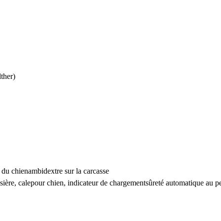
ther)
 du chien
ambidextre sur la carcasse
sière, cale
pour chien, indicateur de chargement
sûreté automatique au p