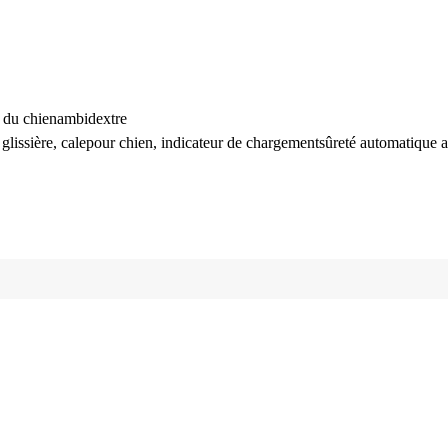
 du chien
ambidextre
glissière, cale
pour chien, indicateur de chargement
sûreté automatique 