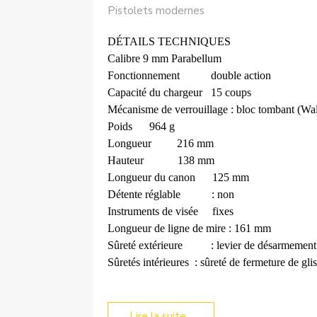
Pistolets modernes
DÉTAILS TECHNIQUES
Calibre
9 mm Parabellum
Fonctionnement
double action
Capacité du chargeur
15 coups
Mécanisme de verrouillage : bloc tombant (Wal
Poids
964 g
Longueur
216 mm
Hauteur
138 mm
Longueur du canon
125 mm
Détente réglable
: non
Instruments de visée
fixes
Longueur de ligne de mire : 161 mm
Sûreté extérieure
: levier de désarmement
Sûretés intérieures
: sûreté de fermeture de glis
Lire la suite...