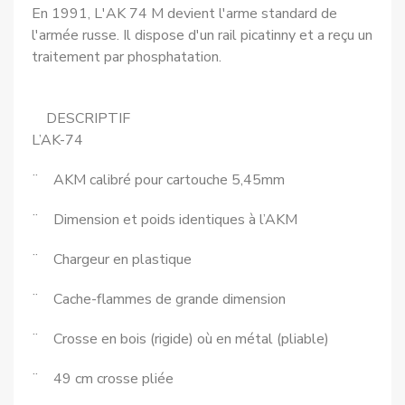
En 1991, L'AK 74 M devient l'arme standard de
l'armée russe. Il dispose d'un rail picatinny et a reçu un
traitement par phosphatation.
DESCRIPTIF
L’AK-74
¨ AKM calibré pour cartouche 5,45mm
¨ Dimension et poids identiques à l’AKM
¨ Chargeur en plastique
¨ Cache-flammes de grande dimension
¨ Crosse en bois (rigide) où en métal (pliable)
¨ 49 cm crosse pliée