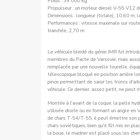
Poids : 34 000 kg.
Propulseur : un moteur diesel V-55 V12 
Dimensions : longueur (totale), 10,60 m; l
Performances : vitesse maximale sur route
tranchée, 2,70 m.
Le véhicule blindé du génie IMR fut introd
membres du Pacte de Varsovie, mais aussi 
remplacée par une nouvelle tourelle, équi
télescopique bloqué en position arrière lo
pince permettant de saisir les troncs d'ar
véhicule. Ce dernier, assez petit, ne peut 
Montée à l'avant de la coque, la pelle hyd
utilisée droite ou en formant un angle en 
de chars T-54/T-55, il peut émettre son pr
chars soviétiques, bien qu'il fût mis en pl
la boue, le madrier est placé sous les cheni