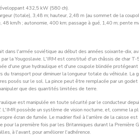
développant 432,5 kW (580 ch).
argeur (totale), 3,48 m; hauteur, 2,48 m (au sommet de la coupol
, 48 km/h ; autonomie, 400 km; passage à gué, 1,40 m; pente max
uit dans l'armée soviétique au début des années soixante-dix, av
par la Yougoslavie. L'IRM est constitué d'un châssis de char T-5
pée d'une grue hydraulique et d'une coupole blindée protégeant 
rs du transport pour diminuer la longueur totale du véhicule. La
bres posés sur le sol. La pince peut être remplacée par un godet 
manipuler que des quantités limitées de terre.
raulique est manipulée en toute sécurité par le conducteur depuis
V. L'IMR possède un système de vision nocturne, et, comme la pl
opre écran de fumée. Le madrier fixé à l'arrière de la caisse es
ace pour la première fois par les Britanniques durant la Première G
lles, à l'avant, pour améliorer l'adhérence.