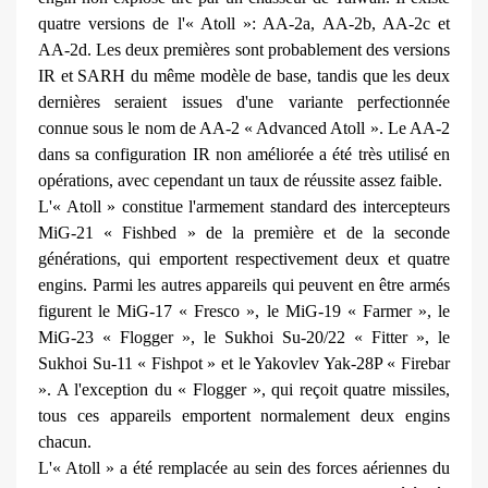
quatre versions de l'« Atoll »: AA-2a, AA-2b, AA-2c et
AA-2d. Les deux premiè­res sont probablement des versions
IR et SARH du même modèle de base, tandis que les deux
dernières seraient issues d'une variante per­fectionnée
connue sous le nom de AA-2 « Advanced Atoll ». Le AA-2
dans sa configuration IR non amé­liorée a été très utilisé en
opéra­tions, avec cependant un taux de réussite assez faible.
L'« Atoll » constitue l'armement standard des intercepteurs
MiG-21 « Fishbed » de la première et de la seconde
générations, qui emportent respecti­vement deux et quatre
engins. Parmi les autres appareils qui peu­vent en être armés
figurent le MiG-17 « Fresco », le MiG-19 « Farmer », le
MiG-23 « Flogger », le Sukhoi Su-20/22 « Fitter », le
Sukhoi Su-11 « Fishpot » et le Yakovlev Yak-28P « Firebar
». A l'exception du « Flogger », qui reçoit quatre missiles,
tous ces appareils emportent normalement deux engins
chacun.
L'« Atoll » a été remplacée au sein des forces aériennes du