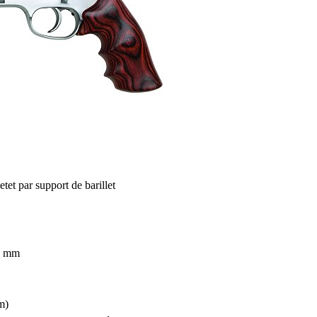
et
et par support de barillet
4 mm
m)