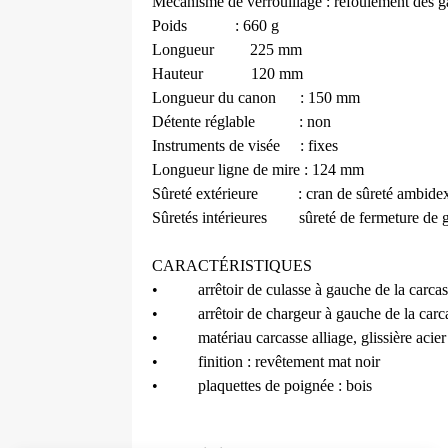
Mécanisme de verrouillage : refoulement des g
Poids
: 660 g
Longueur
225 mm
Hauteur
120 mm
Longueur du canon
: 150 mm
Détente réglable
: non
Instruments de visée
: fixes
Longueur ligne de mire
: 124 mm
Sûreté extérieure
: cran de sûreté ambide
Sûretés intérieures
sûreté de fermeture de g
CARACTÉRISTIQUES
•
arrêtoir de culasse à gauche de la carca
•
arrêtoir de chargeur à gauche de la carc
•
matériau carcasse alliage, glissière acier
•
finition : revêtement mat noir
•
plaquettes de poignée : bois