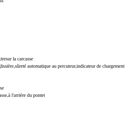
az
xtre
sur la carcasse
lissière,
sûreté automatique au percuteur,
indicateur de chargement
sse
asse,
à l'arrière du pontet